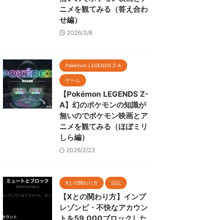
ニメを観てみる（答え合わ
せ編）
2026/3/8
Pokémon LEGENDS Z-A
ゲーム
【Pokémon LEGENDS Z-
A】幻のポケモンの知識が
無いのでポケモン映画とア
ニメを観てみる（ほぼミリ
しら編）
2026/2/23
Xとの関わり方
日記
【Xとの関わり方】インプ
レゾンビ・不快なアカウン
トを59,000ブロックした