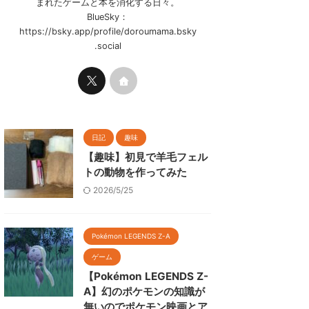
まれたゲームと本を消化する日々。
BlueSky：
https://bsky.app/profile/doroumama.bsky
.social
日記
趣味
【趣味】初見で羊毛フェル
トの動物を作ってみた
2026/5/25
Pokémon LEGENDS Z-A
ゲーム
【Pokémon LEGENDS Z-
A】幻のポケモンの知識が
無いのでポケモン映画とア