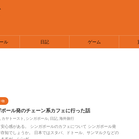
い
ま
ール
日記
ゲーム
い物
ガポール発のチェーン系カフェに行った話
,
カヤトースト
,
シンガポール
,
日記
,
海外旅行
安心感がある。 シンガポールのカフェについて シンガポール発
存知でしょうか。 日本ではスタバ、ドトール、サンマルクなどの
すが、シンガ ...