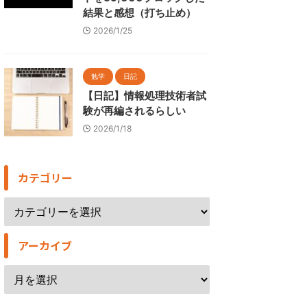
結果と感想（打ち止め）
2026/1/25
勉学
日記
【日記】情報処理技術者試
験が再編されるらしい
2026/1/18
カテゴリー
アーカイブ