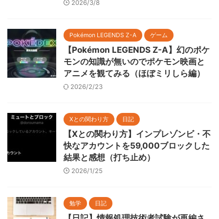
2026/3/8
Pokémon LEGENDS Z-A
ゲーム
【Pokémon LEGENDS Z-A】幻のポケ
モンの知識が無いのでポケモン映画と
アニメを観てみる（ほぼミリしら編）
2026/2/23
Xとの関わり方
日記
【Xとの関わり方】インプレゾンビ・不
快なアカウントを59,000ブロックした
結果と感想（打ち止め）
2026/1/25
勉学
日記
【日記】情報処理技術者試験が再編さ