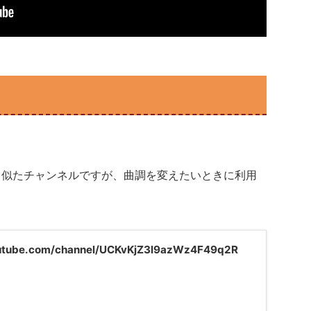
annel と似たチャンネルですが、曲調を変えたいときに利用
utube.com/channel/UCKvKjZ3l9azWz4F49q2R