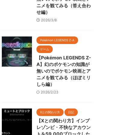
ニメを観てみる（答え合わ
せ編）
2026/3/8
Pokémon LEGENDS Z-A
ゲーム
【Pokémon LEGENDS Z-
A】幻のポケモンの知識が
無いのでポケモン映画とア
ニメを観てみる（ほぼミリ
しら編）
2026/2/23
Xとの関わり方
日記
【Xとの関わり方】インプ
レゾンビ・不快なアカウン
トを59,000ブロックした