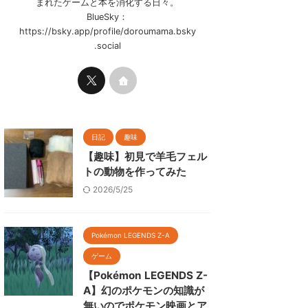
まれたゲームと本を消化する日々。
BlueSky：
https://bsky.app/profile/doroumama.bsky
.social
日記
趣味
【趣味】初見で羊毛フェル
トの動物を作ってみた
2026/5/25
Pokémon LEGENDS Z-A
ゲーム
【Pokémon LEGENDS Z-
A】幻のポケモンの知識が
無いのでポケモン映画とア