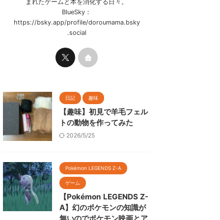
まれたゲームと本を消化する日々。
BlueSky：
https://bsky.app/profile/doroumama.bsky
.social
日記
趣味
【趣味】初見で羊毛フェル
トの動物を作ってみた
2026/5/25
Pokémon LEGENDS Z-A
ゲーム
【Pokémon LEGENDS Z-
A】幻のポケモンの知識が
無いのでポケモン映画とア