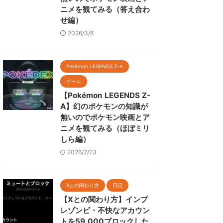
ニメを観てみる（答え合わ
せ編）
2026/3/8
Pokémon LEGENDS Z-A
ゲーム
【Pokémon LEGENDS Z-
A】幻のポケモンの知識が
無いのでポケモン映画とア
ニメを観てみる（ほぼミリ
しら編）
2026/2/23
Xとの関わり方
日記
【Xとの関わり方】インプ
レゾンビ・不快なアカウン
トを59,000ブロックした