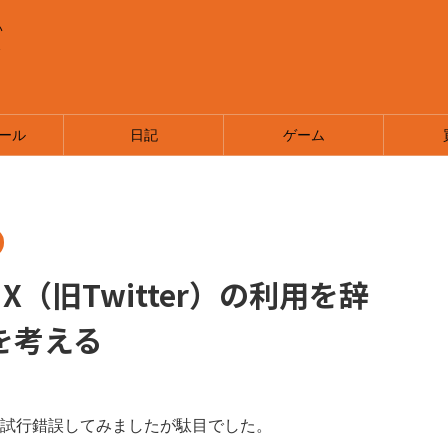
い
ま
ール
日記
ゲーム
（旧Twitter）の利用を辞
を考える
試行錯誤してみましたが駄目でした。