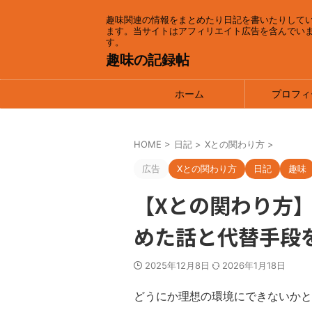
趣味関連の情報をまとめたり日記を書いたりして
ます。当サイトはアフィリエイト広告を含んでい
す。
趣味の記録帖
ホーム
プロフィ
HOME
>
日記
>
Xとの関わり方
>
広告
Xとの関わり方
日記
趣味
【Xとの関わり方】X
めた話と代替手段
2025年12月8日
2026年1月18日
どうにか理想の環境にできないかと