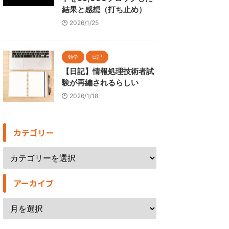
結果と感想（打ち止め）
2026/1/25
勉学
日記
【日記】情報処理技術者試
験が再編されるらしい
2026/1/18
カテゴリー
アーカイブ