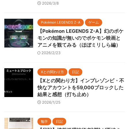
2026/3/8
Pokémon LEGENDS Z-A
ゲーム
【Pokémon LEGENDS Z-A】幻のポケ
モンの知識が無いのでポケモン映画と
アニメを観てみる（ほぼミリしら編）
2026/2/23
Xとの関わり方
日記
【Xとの関わり方】インプレゾンビ・不
快なアカウントを59,000ブロックした
結果と感想（打ち止め）
2026/1/25
勉学
日記