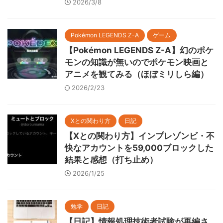
2026/3/8
Pokémon LEGENDS Z-A
ゲーム
【Pokémon LEGENDS Z-A】幻のポケ
モンの知識が無いのでポケモン映画と
アニメを観てみる（ほぼミリしら編）
2026/2/23
Xとの関わり方
日記
【Xとの関わり方】インプレゾンビ・不
快なアカウントを59,000ブロックした
結果と感想（打ち止め）
2026/1/25
勉学
日記
【日記】情報処理技術者試験が再編さ