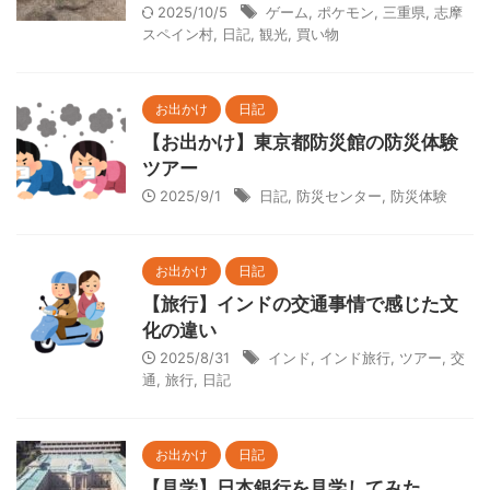
2025/10/5
ゲーム
,
ポケモン
,
三重県
,
志摩
スペイン村
,
日記
,
観光
,
買い物
お出かけ
日記
【お出かけ】東京都防災館の防災体験
ツアー
2025/9/1
日記
,
防災センター
,
防災体験
お出かけ
日記
【旅行】インドの交通事情で感じた文
化の違い
2025/8/31
インド
,
インド旅行
,
ツアー
,
交
通
,
旅行
,
日記
お出かけ
日記
【見学】日本銀行を見学してみた