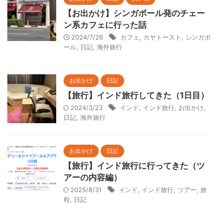
【お出かけ】シンガポール発のチェー
ン系カフェに行った話
2024/7/26
カフェ
,
カヤトースト
,
シンガポ
ール
,
日記
,
海外旅行
お出かけ
日記
【旅行】インド旅行してきた（1日目）
2024/3/23
インド
,
インド旅行
,
お出かけ
,
日記
,
海外旅行
お出かけ
日記
【旅行】インド旅行に行ってきた（ツ
アーの内容編）
2025/8/31
インド
,
インド旅行
,
ツアー
,
旅
程
,
日記