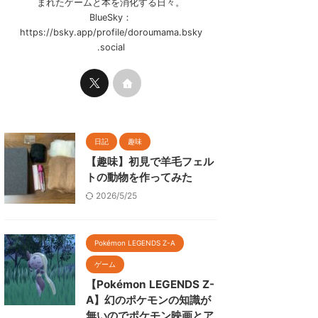
まれたゲームと本を消化する日々。
BlueSky：
https://bsky.app/profile/doroumama.bsky
.social
日記
趣味
【趣味】初見で羊毛フェル
トの動物を作ってみた
2026/5/25
Pokémon LEGENDS Z-A
ゲーム
【Pokémon LEGENDS Z-
A】幻のポケモンの知識が
無いのでポケモン映画とア