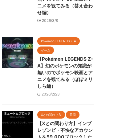
ニメを観てみる（答え合わ
せ編）
2026/3/8
Pokémon LEGENDS Z-A
ゲーム
【Pokémon LEGENDS Z-
A】幻のポケモンの知識が
無いのでポケモン映画とア
ニメを観てみる（ほぼミリ
しら編）
2026/2/23
Xとの関わり方
日記
【Xとの関わり方】インプ
レゾンビ・不快なアカウン
トを59,000ブロックした