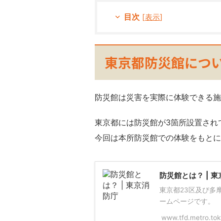
目次
[
表示
]
東京都防災館につ
防災館は災害を実際に体験できる施
東京都には防災館が3箇所設置され
今回は本所防災館での体験をもとに
防災館とは？ | 
東京都23区及び多
ームページです。
www.tfd.metro.toky