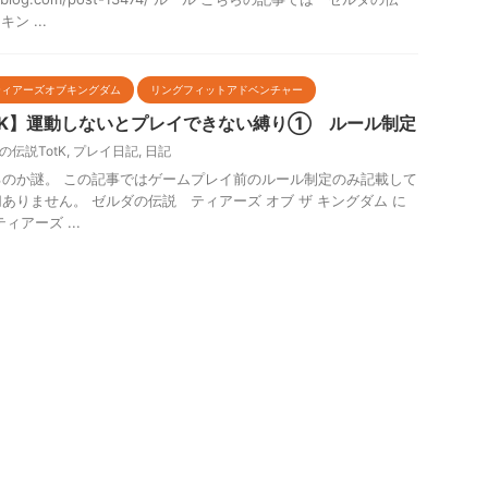
ン ...
ティアーズオブキングダム
リングフィットアドベンチャー
tK】運動しないとプレイできない縛り① ルール制定
の伝説TotK
,
プレイ日記
,
日記
のか謎。 この記事ではゲームプレイ前のルール制定のみ記載して
ありません。 ゼルダの伝説 ティアーズ オブ ザ キングダム に
アーズ ...