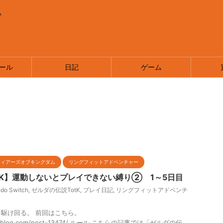
い
ま
ール
日記
ゲーム
ティアーズオブキングダム
リングフィットアドベンチャー
tK】運動しないとプレイできない縛り② 1～5日目
ndo Switch
,
ゼルダの伝説TotK
,
プレイ日記
,
リングフィットアドベンチ
駆け回る。 前回はこちら。
rcherblog.com/post-13474/ ルール こちらの記事では「ゼルダの伝