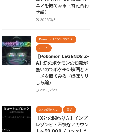
ニメを観てみる（答え合わ
せ編）
2026/3/8
Pokémon LEGENDS Z-A
ゲーム
【Pokémon LEGENDS Z-
A】幻のポケモンの知識が
無いのでポケモン映画とア
ニメを観てみる（ほぼミリ
しら編）
2026/2/23
Xとの関わり方
日記
【Xとの関わり方】インプ
レゾンビ・不快なアカウン
トを59,000ブロックした