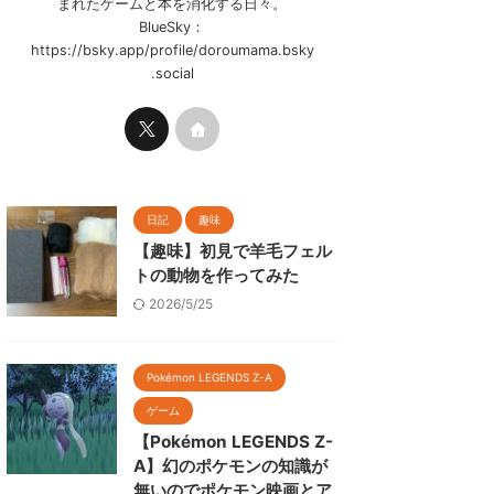
まれたゲームと本を消化する日々。
BlueSky：
https://bsky.app/profile/doroumama.bsky
.social
日記
趣味
【趣味】初見で羊毛フェル
トの動物を作ってみた
2026/5/25
Pokémon LEGENDS Z-A
ゲーム
【Pokémon LEGENDS Z-
A】幻のポケモンの知識が
無いのでポケモン映画とア