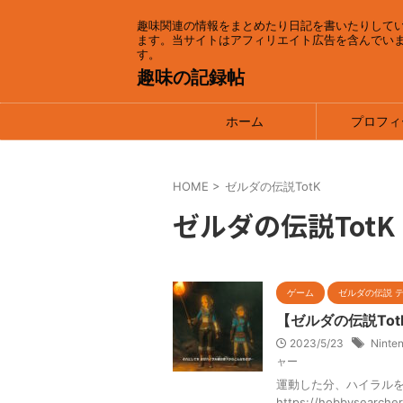
趣味関連の情報をまとめたり日記を書いたりして
ます。当サイトはアフィリエイト広告を含んでい
す。
趣味の記録帖
ホーム
プロフィ
HOME
>
ゼルダの伝説TotK
ゼルダの伝説TotK
ゲーム
ゼルダの伝説 
【ゼルダの伝説To
2023/5/23
Ninte
ャー
運動した分、ハイラルを
https://hobbysea