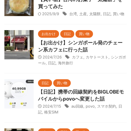
買ってみた
2025/9/9
台湾
,
土産
,
太陽餅
,
日記
,
買い物
お出かけ
日記
買い物
【お出かけ】シンガポール発のチェー
ン系カフェに行った話
2024/7/26
カフェ
,
カヤトースト
,
シンガポ
ール
,
日記
,
海外旅行
日記
買い物
【日記】携帯の回線契約をBIGLOBEモ
バイルからpovoへ変更した話
2024/7/15
au回線
,
povo
,
スマホ契約
,
日
記
,
格安SIM