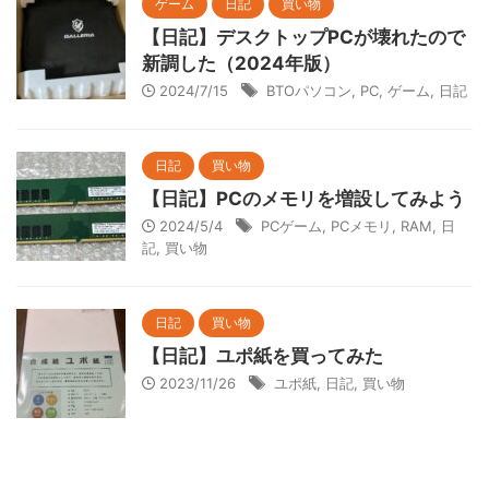
ゲーム
日記
買い物
【日記】デスクトップPCが壊れたので
新調した（2024年版）
2024/7/15
BTOパソコン
,
PC
,
ゲーム
,
日記
日記
買い物
【日記】PCのメモリを増設してみよう
2024/5/4
PCゲーム
,
PCメモリ
,
RAM
,
日
記
,
買い物
日記
買い物
【日記】ユポ紙を買ってみた
2023/11/26
ユポ紙
,
日記
,
買い物