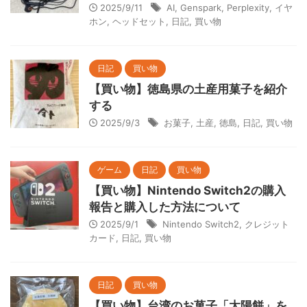
2025/9/11
AI
,
Genspark
,
Perplexity
,
イヤ
ホン
,
ヘッドセット
,
日記
,
買い物
日記
買い物
【買い物】徳島県の土産用菓子を紹介
する
2025/9/3
お菓子
,
土産
,
徳島
,
日記
,
買い物
ゲーム
日記
買い物
【買い物】Nintendo Switch2の購入
報告と購入した方法について
2025/9/1
Nintendo Switch2
,
クレジット
カード
,
日記
,
買い物
日記
買い物
【買い物】台湾のお菓子「太陽餅」を