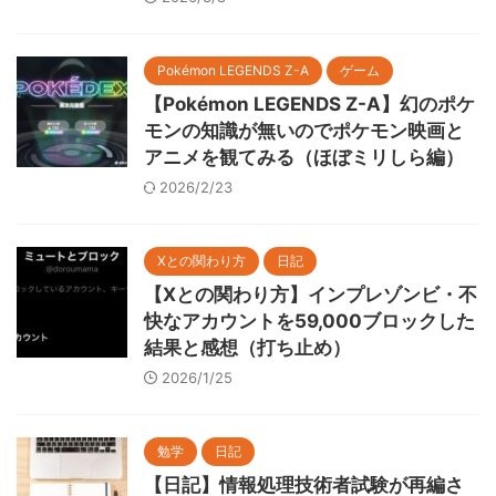
Pokémon LEGENDS Z-A
ゲーム
【Pokémon LEGENDS Z-A】幻のポケ
モンの知識が無いのでポケモン映画と
アニメを観てみる（ほぼミリしら編）
2026/2/23
Xとの関わり方
日記
【Xとの関わり方】インプレゾンビ・不
快なアカウントを59,000ブロックした
結果と感想（打ち止め）
2026/1/25
勉学
日記
【日記】情報処理技術者試験が再編さ