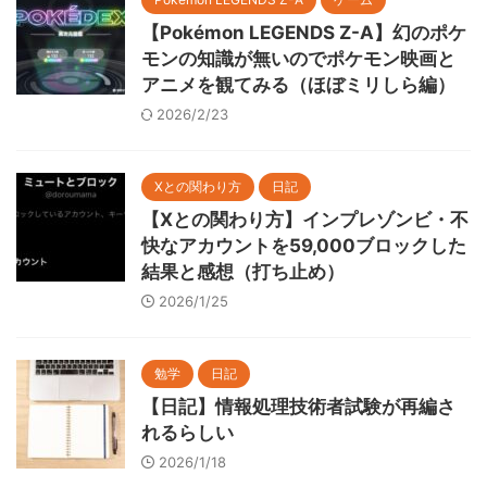
【Pokémon LEGENDS Z-A】幻のポケ
モンの知識が無いのでポケモン映画と
アニメを観てみる（ほぼミリしら編）
2026/2/23
Xとの関わり方
日記
【Xとの関わり方】インプレゾンビ・不
快なアカウントを59,000ブロックした
結果と感想（打ち止め）
2026/1/25
勉学
日記
【日記】情報処理技術者試験が再編さ
れるらしい
2026/1/18