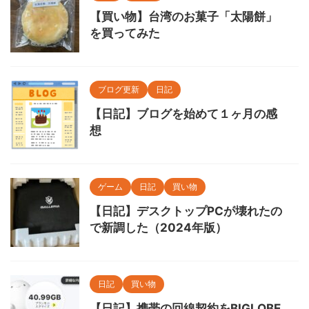
【買い物】台湾のお菓子「太陽餅」
を買ってみた
ブログ更新
日記
【日記】ブログを始めて１ヶ月の感
想
ゲーム
日記
買い物
【日記】デスクトップPCが壊れたの
で新調した（2024年版）
日記
買い物
【日記】携帯の回線契約をBIGLOBE