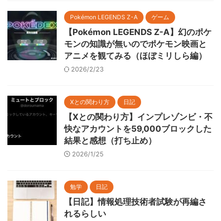
Pokémon LEGENDS Z-A
ゲーム
【Pokémon LEGENDS Z-A】幻のポケ
モンの知識が無いのでポケモン映画と
アニメを観てみる（ほぼミリしら編）
2026/2/23
Xとの関わり方
日記
【Xとの関わり方】インプレゾンビ・不
快なアカウントを59,000ブロックした
結果と感想（打ち止め）
2026/1/25
勉学
日記
【日記】情報処理技術者試験が再編さ
れるらしい