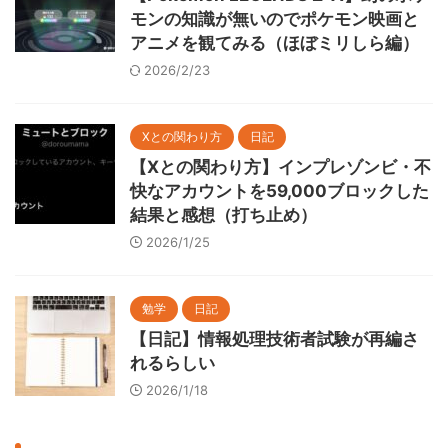
モンの知識が無いのでポケモン映画と
アニメを観てみる（ほぼミリしら編）
2026/2/23
Xとの関わり方
日記
【Xとの関わり方】インプレゾンビ・不
快なアカウントを59,000ブロックした
結果と感想（打ち止め）
2026/1/25
勉学
日記
【日記】情報処理技術者試験が再編さ
れるらしい
2026/1/18