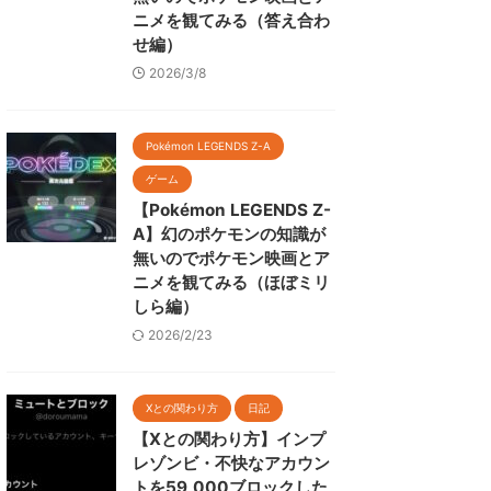
ニメを観てみる（答え合わ
せ編）
2026/3/8
Pokémon LEGENDS Z-A
ゲーム
【Pokémon LEGENDS Z-
A】幻のポケモンの知識が
無いのでポケモン映画とア
ニメを観てみる（ほぼミリ
しら編）
2026/2/23
Xとの関わり方
日記
【Xとの関わり方】インプ
レゾンビ・不快なアカウン
トを59,000ブロックした