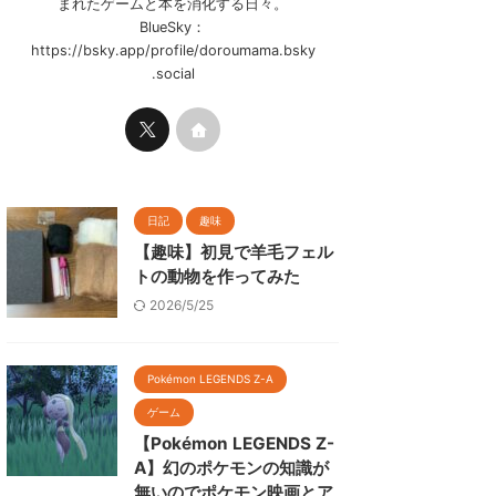
まれたゲームと本を消化する日々。
BlueSky：
https://bsky.app/profile/doroumama.bsky
.social
日記
趣味
【趣味】初見で羊毛フェル
トの動物を作ってみた
2026/5/25
Pokémon LEGENDS Z-A
ゲーム
【Pokémon LEGENDS Z-
A】幻のポケモンの知識が
無いのでポケモン映画とア