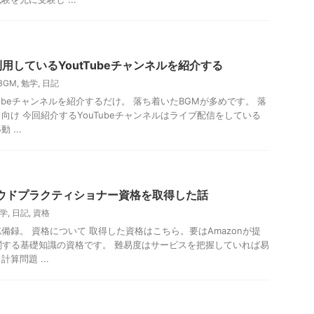
用しているYoutTubeチャンネルを紹介する
BGM
,
勉学
,
日記
ubeチャンネルを紹介するだけ。 落ち着いたBGMが多めです。 落
向け 今回紹介するYouTubeチャンネルはライブ配信をしている
...
ウドプラクティショナー資格を取得した話
学
,
日記
,
資格
備録。 資格について 取得した資格はこちら。要はAmazonが提
関する基礎知識の資格です。 難易度はサービスを把握していれば易
算問題 ...