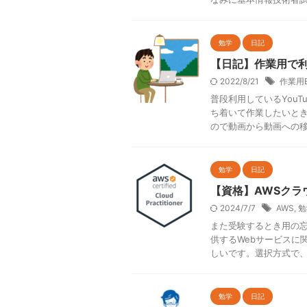
勉学
日記
【日記】作業用で利
2022/8/21
作業用
普段利用しているYouT
ち着いて作業したいとき
ので動画から動画への移動 
勉学
日記
【資格】AWSクラ
2024/7/7
AWS
,
勉
また受験するとき用の忘
供するWebサービスに
しいです。選択方式で、計
勉学
日記