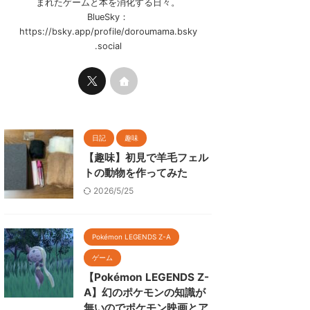
まれたゲームと本を消化する日々。
BlueSky：
https://bsky.app/profile/doroumama.bsky
.social
日記
趣味
【趣味】初見で羊毛フェル
トの動物を作ってみた
2026/5/25
Pokémon LEGENDS Z-A
ゲーム
【Pokémon LEGENDS Z-
A】幻のポケモンの知識が
無いのでポケモン映画とア