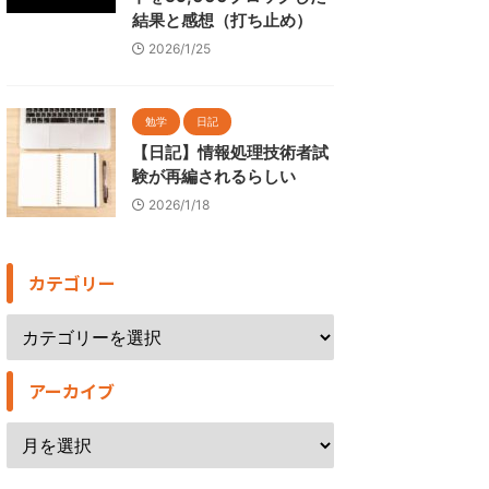
結果と感想（打ち止め）
2026/1/25
勉学
日記
【日記】情報処理技術者試
験が再編されるらしい
2026/1/18
カテゴリー
アーカイブ