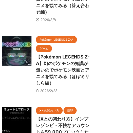
ニメを観てみる（答え合わ
せ編）
2026/3/8
Pokémon LEGENDS Z-A
ゲーム
【Pokémon LEGENDS Z-
A】幻のポケモンの知識が
無いのでポケモン映画とア
ニメを観てみる（ほぼミリ
しら編）
2026/2/23
Xとの関わり方
日記
【Xとの関わり方】インプ
レゾンビ・不快なアカウン
トを59,000ブロックした