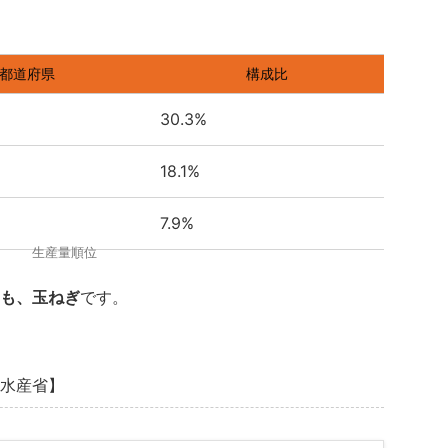
都道府県
構成比
30.3%
18.1%
7.9%
生産量順位
も、玉ねぎ
です。
水産省】