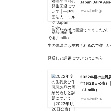
Japan Dairy Ass
www.j-milk.jp
一時的な危機は回避できましたが、
です。
牛の体調にも左右されるので難しい
見通しと課題についてはこちら
2022年度の生乳
年1月28日公表） | 
（J-milk）
www.j-milk.jp