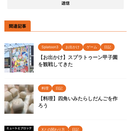
関連記事
Splatoon3
お出かけ
ゲーム
日記
【お出かけ】スプラトゥーン甲子園
を観戦してきた
料理
日記
【料理】四角いみたらしだんごを作
ろう
Xとの関わり方
日記