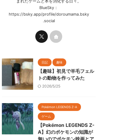
まれたゲームと本を消化する日々。
BlueSky：
https://bsky.app/profile/doroumama.bsky
.social
日記
趣味
【趣味】初見で羊毛フェル
トの動物を作ってみた
2026/5/25
Pokémon LEGENDS Z-A
ゲーム
【Pokémon LEGENDS Z-
A】幻のポケモンの知識が
無いのでポケモン映画とア