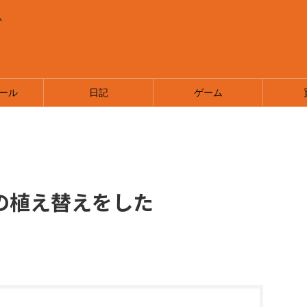
い
ま
ール
日記
ゲーム
の植え替えをした