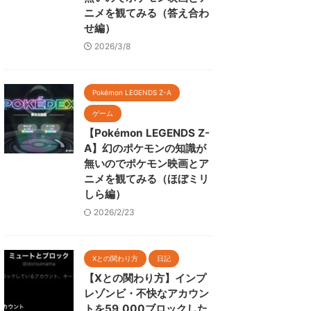
ニメを観てみる（答え合わ
せ編）
2026/3/8
Pokémon LEGENDS Z-A
ゲーム
【Pokémon LEGENDS Z-
A】幻のポケモンの知識が
無いのでポケモン映画とア
ニメを観てみる（ほぼミリ
しら編）
2026/2/23
Xとの関わり方
日記
【Xとの関わり方】インプ
レゾンビ・不快なアカウン
トを59,000ブロックした