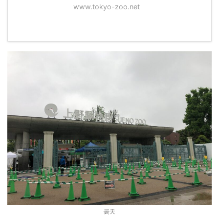
www.tokyo-zoo.net
曇天