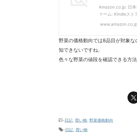
Amazon.co.jp
ァーム: Kindleスト
www.amazon.co.j
野菜の価格動向では8品目が対象な
知できないですね。
色々な野菜の値段を確認できる方法
-
日記
,
買い物
,
野菜価格動向
-
日記
,
買い物