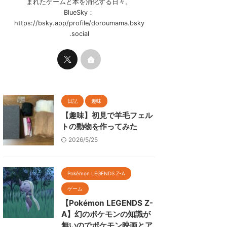
まれたゲームと本を消化する日々。
BlueSky：
https://bsky.app/profile/doroumama.bsky
.social
日記
趣味
【趣味】初見で羊毛フェル
トの動物を作ってみた
2026/5/25
Pokémon LEGENDS Z-A
ゲーム
【Pokémon LEGENDS Z-
A】幻のポケモンの知識が
無いのでポケモン映画とア