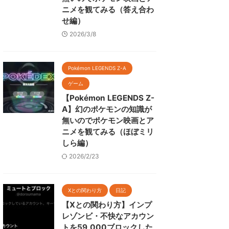
ニメを観てみる（答え合わ
せ編）
2026/3/8
Pokémon LEGENDS Z-A
ゲーム
【Pokémon LEGENDS Z-
A】幻のポケモンの知識が
無いのでポケモン映画とア
ニメを観てみる（ほぼミリ
しら編）
2026/2/23
Xとの関わり方
日記
【Xとの関わり方】インプ
レゾンビ・不快なアカウン
トを59,000ブロックした