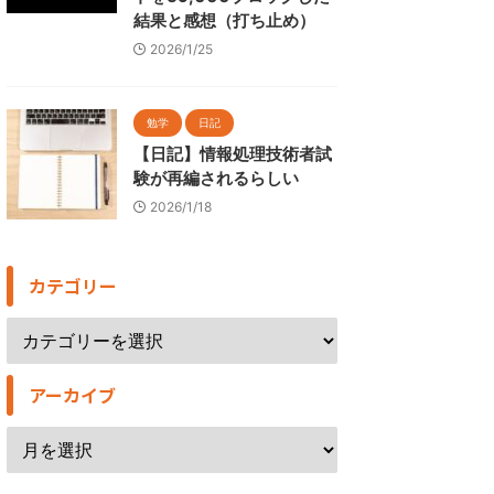
結果と感想（打ち止め）
2026/1/25
勉学
日記
【日記】情報処理技術者試
験が再編されるらしい
2026/1/18
カテゴリー
アーカイブ