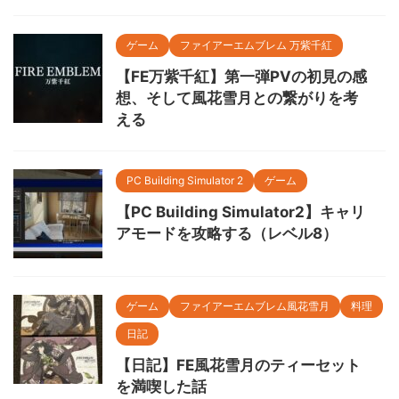
ゲーム
ファイアーエムブレム 万紫千紅
【FE万紫千紅】第一弾PVの初見の感
想、そして風花雪月との繋がりを考
える
PC Building Simulator 2
ゲーム
【PC Building Simulator2】キャリ
アモードを攻略する（レベル8）
ゲーム
ファイアーエムブレム風花雪月
料理
日記
【日記】FE風花雪月のティーセット
を満喫した話